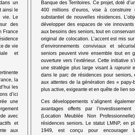
dans un
Banque des Territoires. Ce projet, doté d’
 ainsi le
400 millions d’euros, vise à construir
 vie. Le
substantiel de nouvelles résidences. L’obj
 sur des
développer des espaces de vie innovants
en France
aux besoins des seniors, tout en conservan
sidence
original de colocation. L’accent est mis sur
ce de vie
d’environnements conviviaux et sécuris
iale et
seniors peuvent vivre ensemble tout en 
ouverture vers l’extérieur. Cette initiative s
une stratégie plus large visant à rajeunir 
rtinente
dans le parc de résidences pour seniors,
ance, la
aux attentes de la génération des « papy-
d’hui les
plus active, exigeante et en quête de lien so
ons d’ici
crée une
Ces développements s’alignent égalemen
ergement
avantages offerts par l’investisseme
nde avec
(Location Meublée Non Professionnelle
ctifs et
résidences seniors. Le statut LMNP, en p
ante aux
1949, est conçu pour encourager la