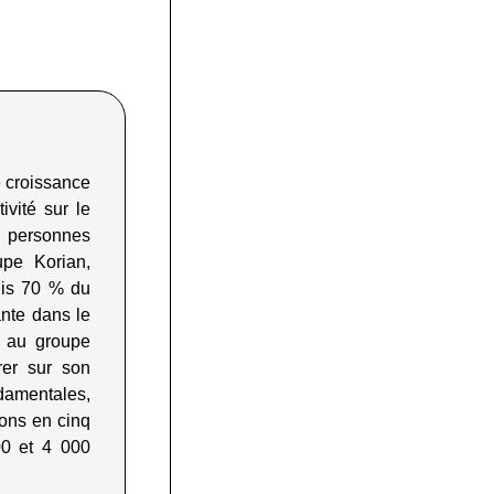
e croissance
vité sur le
0 personnes
upe Korian,
uis 70 % du
nte dans le
n au groupe
er sur son
damentales,
ions en cinq
00 et 4 000