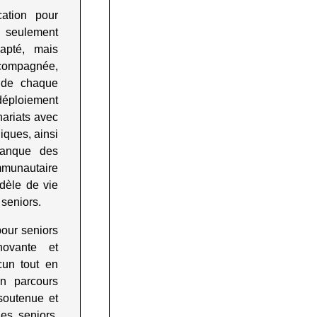
ation pour
n seulement
apté, mais
ccompagnée,
x de chaque
 déploiement
nariats avec
iques, ainsi
 Banque des
mmunautaire
dèle de vie
 seniors
.
pour seniors
ovante et
acun tout en
on parcours
soutenue et
es seniors,