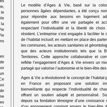
des
Le modèle d’Ages & Vie, basé sur la coloc
re,
personnes âgées dépendantes, a été conçu no
 le
pour répondre aux besoins en logement ad
èle
également pour offrir une vie partagée et a
 la
respectant l’individualité et la liberté de choi
Vie
résident. L’entreprise s’est engagée à faciliter le
Vie
de l’habitat inclusif, en mettant en place des parte
ans
les communes, les acteurs sanitaires et gérontolog
que des acteurs institutionnels tels que la
ses
Territoires. Cette approche collaborative et co
 de
reflète l’engagement d’Ages & Vie envers un mo
aux
partagé qui valorise l’autonomie et le bien-être des
 un
Ages & Vie a révolutionné le concept de l’habitat 
 Ce
en France en proposant une solution inn
aux
bienveillante qui respecte l’individualité de ch
 de
offrant un soutien adapté et personnalisé. S
une
depuis sa fondation témoigne d’une croissance 
Les
d’un engagement constant envers le bien-être d