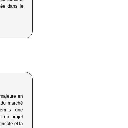
ctée dans le
 majeure en
s du marché
ermis une
t un projet
ricole et la