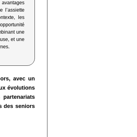
 avantages
e l’assiette
ntexte, les
opportunité
mbinant une
use, et une
rnes
.
ors, avec un
aux évolutions
partenariats
s des seniors