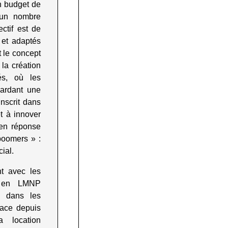
un budget de
e un nombre
ectif est de
 et adaptés
t le concept
 la création
és, où les
gardant une
’inscrit dans
et à innover
 en réponse
boomers » :
cial
.
t avec les
nt en LMNP
) dans les
lace depuis
 location