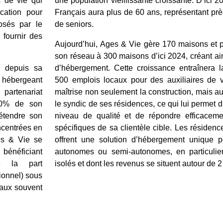
 de vie qui
une population vieillissante croissante. D’ici 2
cation pour
Français aura plus de 60 ans, représentant prè
osés par le
de seniors.
 fournir des
Aujourd’hui, Ages & Vie gère 170 maisons et p
son réseau à 300 maisons d’ici 2024, créant ai
e depuis sa
d’hébergement. Cette croissance entraînera l
, hébergeant
500 emplois locaux pour des auxiliaires de 
partenariat
maîtrise non seulement la construction, mais au
70% de son
le syndic de ses résidences, ce qui lui permet 
’étendre son
niveau de qualité et de répondre efficacem
oncentrées en
spécifiques de sa clientèle cible. Les résiden
es & Vie se
offrent une solution d’hébergement unique p
 bénéficiant
autonomes ou semi-autonomes, en particulie
de la part
isolés et dont les revenus se situent autour de 
ionnel) sous
aux souvent