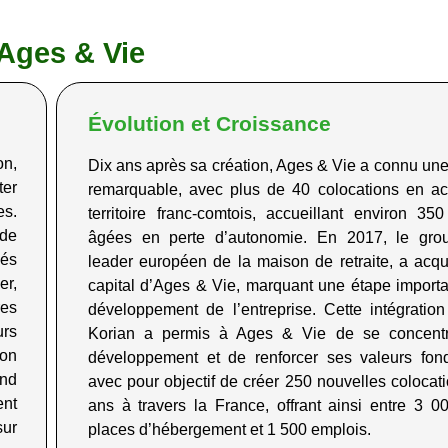
'Ages & Vie
Évolution et Croissance
on,
Dix ans après sa création, Ages & Vie a connu un
ter
remarquable, avec plus de 40 colocations en acti
es.
territoire franc-comtois, accueillant environ 35
 de
âgées en perte d’autonomie. En 2017, le gro
hés
leader européen de la maison de retraite, a acq
er,
capital d’Ages & Vie, marquant une étape importa
res
développement de l’entreprise. Cette intégratio
urs
Korian a permis à Ages & Vie de se concentr
ion
développement et de renforcer ses valeurs fon
nd
avec pour objectif de créer 250 nouvelles colocat
ent
ans à travers la France, offrant ainsi entre 3 0
sur
places d’hébergement et 1 500 emplois
.