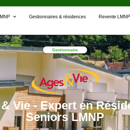
LMNP
Gestionnaires & résidences
Revente LMN
Gestionnaire
& Vie - Expert en Rési
Seniors LMNP