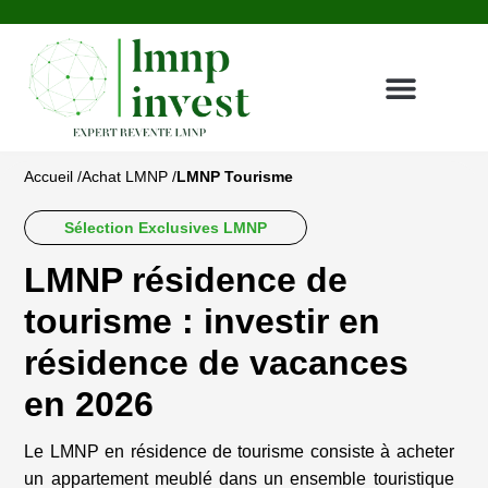
Achat LMNP
Gestionnaires & résidences
Revente LMNP
Témoignages clients
Nous contacter
Espace investisseur
Accueil /
Achat LMNP /
LMNP Tourisme
Sélection Exclusives LMNP
LMNP résidence de
tourisme : investir en
résidence de vacances
en 2026
Le LMNP en résidence de tourisme consiste à acheter
un appartement meublé dans un ensemble touristique