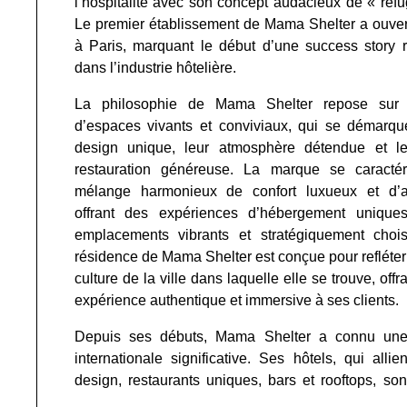
l’hospitalité avec son concept audacieux de « refu
Le premier établissement de Mama Shelter a ouver
à Paris, marquant le début d’une success story 
dans l’industrie hôtelière.
La philosophie de Mama Shelter repose sur l
d’espaces vivants et conviviaux, qui se démarqu
design unique, leur atmosphère détendue et le
restauration généreuse. La marque se caracté
mélange harmonieux de confort luxueux et d’acc
offrant des expériences d’hébergement uniqu
emplacements vibrants et stratégiquement choi
résidence de Mama Shelter est conçue pour refléter l
culture de la ville dans laquelle elle se trouve, offr
expérience authentique et immersive à ses clients.
Depuis ses débuts, Mama Shelter a connu une
internationale significative. Ses hôtels, qui alli
design, restaurants uniques, bars et rooftops, so