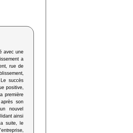
dé avec une
lissement a
ent, rue de
blissement,
. Le succès
ue positive,
la première
 après son
 un nouvel
olidant ainsi
a suite, le
entreprise,