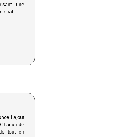
risant une
ational
.
ncé l’ajout
. Chacun de
le tout en