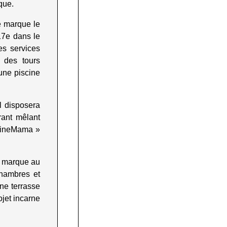
rque
.
e marque le
17e dans le
es services
 des tours
une piscine
l disposera
rant mêlant
 CineMama »
a marque au
chambres et
ne terrasse
jet incarne