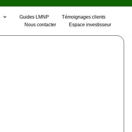
P
Guides LMNP
Témoignages clients
Nous contacter
Espace investisseur
ces LMNP de