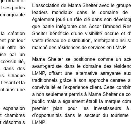
ge urbain ».
L’association de Mama Shelter avec le groupe
t ses portes
leaders mondiaux dans le domaine de l’
remarquable
également joué un rôle clé dans son dévelop
que partie intégrante des Accor Branded R
a création
Shelter bénéficie d’une visibilité accrue et
ent par leur
vaste réseau de distribution, renforçant ainsi s
ur offre de
marché des résidences de services en LMNP.
rise par un
Mama Shelter se positionne comme un acte
essibilité,
avant-gardiste dans le domaine des résiden
es dans des
LMNP, offrant une alternative attrayante a
sis. Chaque
traditionnels grâce à son approche centrée s
’esprit et la
convivialité et l’expérience client. Cette comb
ant ainsi une
a non seulement permis à Mama Shelter de con
public mais a également établi la marque co
 expansion
premier plan pour les investisseurs à
ent chambres
d’opportunités dans le secteur du tourisme 
nt désormais
LMNP
.