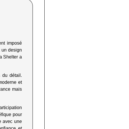
ment imposé
t un design
a Shelter a
 du détail.
 moderne et
rance mais
rticipation
éfique pour
le avec une
nfiance et