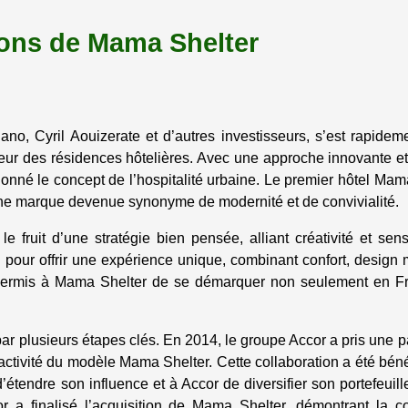
tions de Mama Shelter
no, Cyril Aouizerate et d’autres investisseurs, s’est rapide
eur des résidences hôtelières. Avec une approche innovante e
tionné le concept de l’hospitalité urbaine. Le premier hôtel Mam
une marque devenue synonyme de modernité et de convivialité.
 fruit d’une stratégie bien pensée, alliant créativité et sens
pour offrir une expérience unique, combinant confort, design
permis à Mama Shelter de se démarquer non seulement en F
 plusieurs étapes clés. En 2014, le groupe Accor a pris une pa
attractivité du modèle Mama Shelter. Cette collaboration a été bén
’étendre son influence et à Accor de diversifier son portefeuil
a finalisé l’acquisition de Mama Shelter, démontrant la co