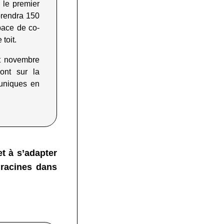
, le premier
prendra 150
pace de co-
 toit
.
t novembre
ront sur la
 uniques en
t à s’adapter
 racines dans