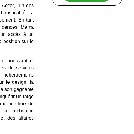
 Accor, l’un des
hospitalité, a
pement. En tant
esidences, Mama
 d’un accès à un
a position sur le
ur innovant et
ces de services
ux hébergements
ur le design, la
inaison gagnante
quérir un large
mme un choix de
 la recherche
et des affaires