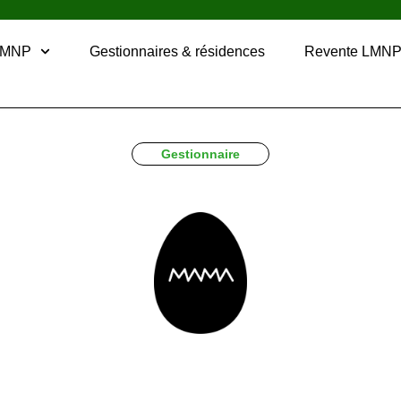
LMNP
Gestionnaires & résidences
Revente LMN
Gestionnaire
er - Expert en Résiden