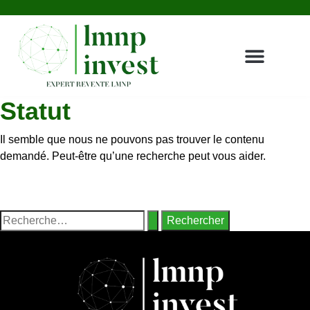
Achat LMNP
Gestionnaires & résidences
Revente LMNP
Témoignages clients
Nous contacter
Espace investisseur
Statut
Il semble que nous ne pouvons pas trouver le contenu
demandé. Peut-être qu’une recherche peut vous aider.