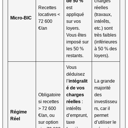
de 50 %
charges
Recettes
est
réelles
locatives <
appliqué
(travaux,
Micro-BIC
72 600
sur vos
intérêts,
€/an
loyers.
etc.) sont
Vous êtes
très faibles
imposé sur
(inférieures
les 50 %
à 50 % des
restants.
loyers).
Vous
déduisez
l’
intégralit
La grande
é de vos
majorité
Obligatoire
charges
des
si recettes
réelles
:
investisseu
> 72 600
intérêts
rs, car il
Régime
€/an, ou
d’emprunt,
permet
Réel
sur option
taxe
d’utiliser le