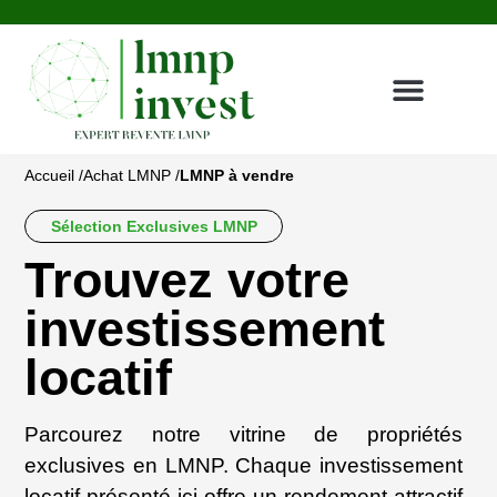
Achat LMNP
Gestionnaires & résidences
Revente LMNP
Témoignages clients
Nous contacter
Espace investisseur
Accueil /
Achat LMNP /
LMNP à vendre
Sélection Exclusives LMNP
Trouvez votre
investissement
locatif
Parcourez notre vitrine de propriétés
exclusives en LMNP. Chaque investissement
locatif présenté ici offre un rendement attractif