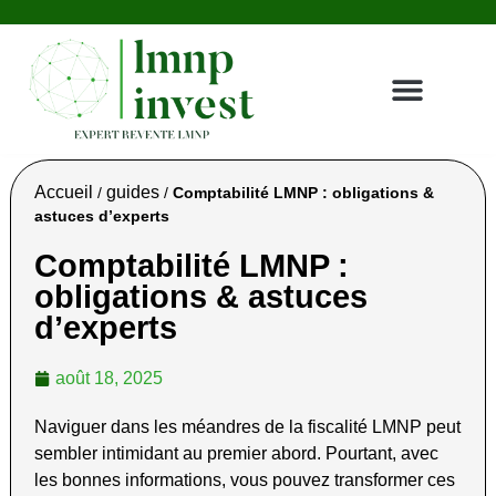
Achat LMNP
Gestionnaires & résidences
Revente LMNP
Témoignages clients
Nous contacter
Espace investisseur
Accueil
guides
/
/
Comptabilité LMNP : obligations &
astuces d’experts
Comptabilité LMNP :
obligations & astuces
d’experts
août 18, 2025
Naviguer dans les méandres de la fiscalité LMNP peut
sembler intimidant au premier abord. Pourtant, avec
les bonnes informations, vous pouvez transformer ces