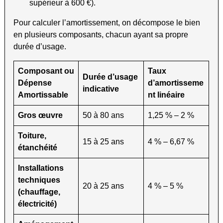
supérieur à 600 €).
Pour calculer l’amortissement, on décompose le bien
en plusieurs composants, chacun ayant sa propre
durée d’usage.
Composant ou
Taux
Durée d’usage
Dépense
d’amortisseme
indicative
Amortissable
nt linéaire
Gros œuvre
50 à 80 ans
1,25 % – 2 %
Toiture,
15 à 25 ans
4 % – 6,67 %
étanchéité
Installations
techniques
20 à 25 ans
4 % – 5 %
(chauffage,
électricité)