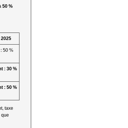
 à
50 %
 2025
 : 50 %
t : 30 %
t : 50 %
t, taxe
s que