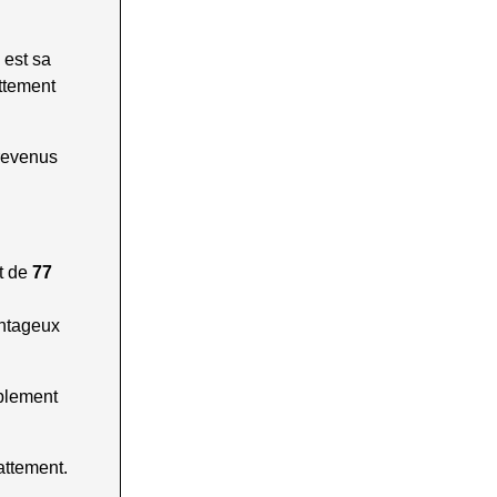
 est sa
attement
 revenus
t de
77
antageux
ablement
ttement.