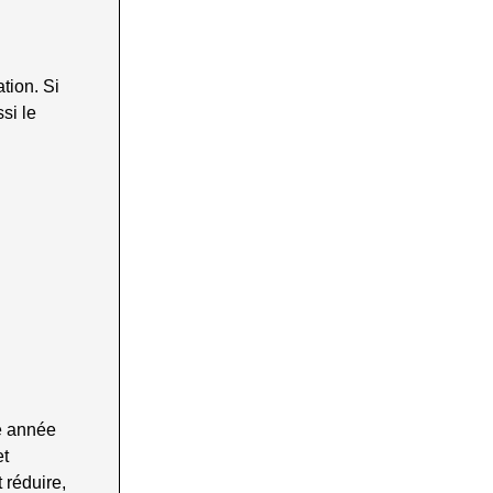
ation. Si
si le
e année
et
 réduire,