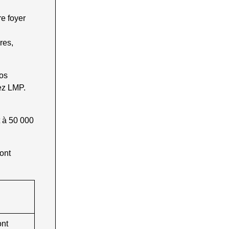
re foyer
res,
vos
ez LMP.
t à 50 000
sont
ont