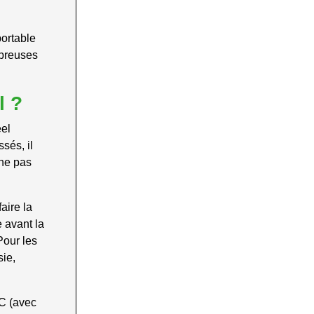
portable
mbreuses
l ?
éel
sés, il
 ne pas
aire la
e avant la
Pour les
sie,
IC (avec