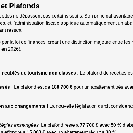
 et Plafonds
ecettes ne dépassent pas certains seuils. Son principal avantage
ttes, et l’administration fiscale applique automatiquement un ab
nt restant.
ar la loi de finances, créant une distinction majeure entre les
 en 2026).
 meublés de tourisme non classés :
Le plafond de recettes es
ssés :
Le plafond est de
188 700 €
pour un abattement très av
ion aux changements !
La nouvelle législation durcit considér
Règles inchangées
. Le plafond reste à
77 700 €
avec
50 %
d’aba
 s’effondre à
15 000 €
avec un abattement réduit à
30 %
.