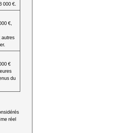
3 000 €.
000 €,
x autres
er.
000 €
ieures
venus du
onsidérés
ime réel