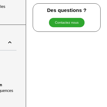
 les
Des questions ?
Contactez nous
on
équences